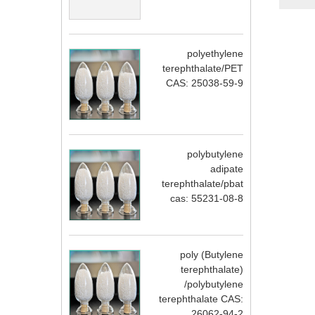
polyethylene
terephthalate/PET
CAS: 25038-59-9
polybutylene
adipate
terephthalate/pbat
cas: 55231-08-8
poly (Butylene
terephthalate)
/polybutylene
terephthalate CAS:
26062-94-2