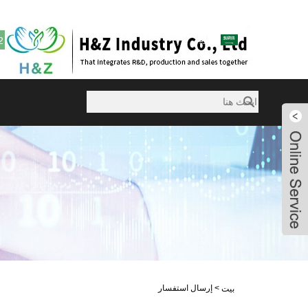
العربية
2
sales@huazanchemical.com
Violet
Violet
Violet
Violet
>
إرسال استفسار
بيت