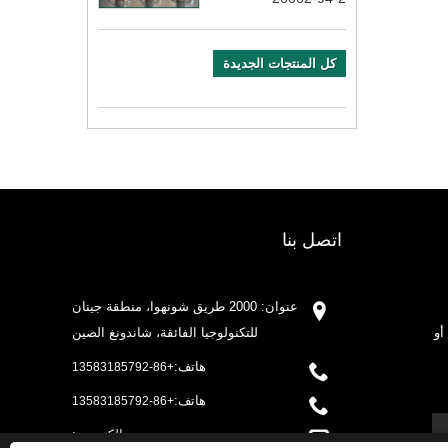
كل المنتجات الجديدة
اتصل بنا
عنوان: 2000 طريق شونهوا، منطقة جينان
أو
للتكنولوجيا الفائقة، شاندونغ الصين
هاتف:
+86-13583185792
هاتف:
+86-13583185792
بريد إلكتروني: