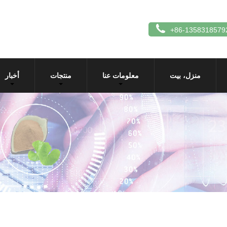
+86-1358318579
منزل، بيت
معلومات عنا
منتجات
أخبار