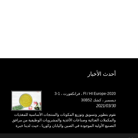
أحدث الأخبار
2020-FI / HI Europe ، فرانكفورت ، 1-3
ديسمبر ، كشك 30B52
h18L33
/03/30
2021/03/30
ية للمغذيات
نقوم بتطوير وتسويق وتوزيع المكونات والمنتجات الأساسية للمغذيات
نقوم بت
فية من مرافق
والمكملات الغذائية وصناعات الأغذية والمشروبات الوظيفية من مرافق
والمكمل
 لدينا خبرة
التصنيع الأولية الموجودة في الصين واليابان وكوريا ، حيث لدينا خبرة
التصنيع 
ريد تفيد
سنوات عديدة ونحن راسخون جدًا. خبرتنا وسمعتنا في التوريد تفيد
سنوات ع
شركائنا في جميع أنحاء العالم.
شركائنا 