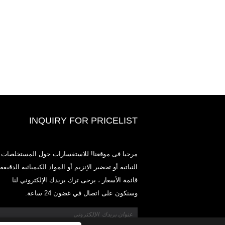
INQUIRY FOR PRICELIST
2020-CPHI Europe، Milan 13-15 أكتوبر ،
مرحبا فى موقعنا! للاستفسارات حول المستخلصات
Boot
النباتية أو تحضير الإنزيم أو المواد الكيميائية الدقيقة 
2021
قائمة الأسعار ، يرجى ترك بريدك الإلكتروني لنا
طوير وتسويق وتوزيع المكونات والمنتجات الأساسية للمغذيات
وسنكون على اتصال في غضون 24 ساعة.
ات الغذائية وصناعات الأغذية والمشروبات الوظيفية من مرافق
الأولية الموجودة في الصين واليابان وكوريا ، حيث لدينا خبرة
ديدة ونحن راسخون جدًا. خبرتنا وسمعتنا في التوريد تفيد
في جميع أنحاء العالم.