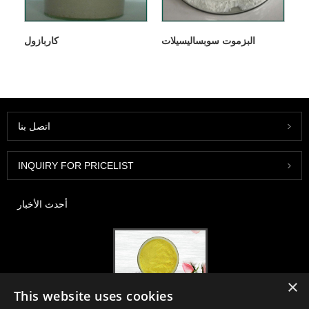
البزموت سوبساليسيلات
كاربازول
اتصل بنا
INQUIRY FOR PRICELIST
أحدث الأخبار
×
This website uses cookies
2020-FI / HI Europe ، فرانكفورت ، 1-3 ديسمبر ، كشك 30B52