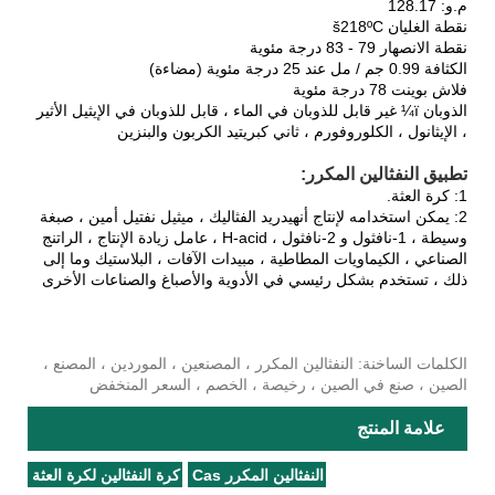
م.و: 128.17
نقطة الغليان š218ºC
نقطة الانصهار 79 - 83 درجة مئوية
الكثافة 0.99 جم / مل عند 25 درجة مئوية (مضاءة)
فلاش بوينت 78 درجة مئوية
الذوبان ï¼ غير قابل للذوبان في الماء ، قابل للذوبان في الإيثيل الأثير
، الإيثانول ، الكلوروفورم ، ثاني كبريتيد الكربون والبنزين
تطبيق النفثالين المكرر:
1: كرة العثة.
2: يمكن استخدامه لإنتاج أنهيدريد الفثاليك ، ميثيل نفتيل أمين ، صبغة
وسيطة ، 1-نافثول و 2-نافثول ، H-acid ، عامل زيادة الإنتاج ، الراتنج
الصناعي ، الكيماويات المطاطية ، مبيدات الآفات ، البلاستيك وما إلى
ذلك ، تستخدم بشكل رئيسي في الأدوية والأصباغ والصناعات الأخرى
الكلمات الساخنة: النفثالين المكرر ، المصنعين ، الموردين ، المصنع ،
الصين ، صنع في الصين ، رخيصة ، الخصم ، السعر المنخفض
علامة المنتج
النفثالين المكرر Cas
كرة النفثالين لكرة العثة