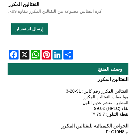
النفثالين المكرر
كرة النفثالين مصنوعة من النفثالين المكرر بنقاوة 99٪.
إرسال استفسار
Facebook
WhatsApp
X
Pinterest
LinkedIn
Share
وصف المنتج
النفثالين المكرر
النفثالين المكرر رقم كاس: 91-20-3
مواصفات النفثالين المكرر
المظهر ، تقشر عديم اللون
نقاء (HPLC) 99.0٪
نقطة التبلور: 79.7 ™
الخواص الكيميائية للنفثالين المكرر
م.
F: C10H8