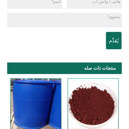
يُقدِّم
منتجات ذات صله