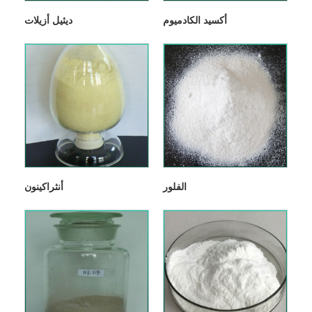
أكسيد الكادميوم
ديثيل أزيلات
الفلور
أنثراكينون