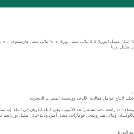
ذلك لإنتاج عوامل معالجة الألياف ووسيطة المبيدات الحشرية.
ة على شكل بلورات بيضاء ذات رائحة باهتة تشبه رائحة الأمونيا، وهي قابلة للذوبان في الماء. إنه بم
جذري يحمي الجزر البنكرياسية المعزولة من تأثيرات التعرض للألوكسان وثنائي هيدروكسي فومارات. ميثيل أمين و1،3-ثنائي ميث