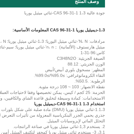
وصف المنتج
جودة عالية CAS 96-31-1 1،3-ثنائي ميثيل يوريا
1،3-ديميثيل يوريا CAS 96-31-1 المعلومات الأساسية:
ميثيل هارنستوف (الألمانية) ；n، n'-ثنائي ميثيل يوريا؛ سيم-ثنائي ميثيل يوريا
كاس:96-31-1
الصيغة الجزيئية: C3H8N2O
الوزن الجزيئي: 88.12
المظهر: مسحوق بلوري أبيض/أبيض
النقاء الكروماتوغرافي: ≥95.0%/≥99.0%.
الرطوبة: .50.5%.
نقطة الانصهار: 103 ~ 108 درجة مئوية.
الحزمة: 25 كجم / كيس، يمكن تخصيصها وفقا لاحتياجات العملاء.
الاستخدامات: كمادة وسيطة لتخليق قاعدة الشاي والكافيين، وك
استخدام CAS 96-31-1 1،3-ديميثيل يوريا
1.1،3-ثنائي ميثيل يوريا (DMU) مادة صلب
التحلل المائي لإيزوسيانات الميثيل.
2. يستخدم 1,3-ثنائي ميثيل يوريا في صناعة الراتنجات.
3.1، 3- يستخدم ثنائي ميثيل يوريا كمحفز لتكثيف الميثيل أمين مع اليوريا.