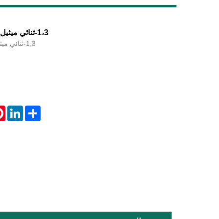
1،3-ثنائي ميثيل يوريا CAS 96-31-1
1,3-ثنائي ميثيل يوريا كاس 96-31-1
LiveChat
st
inkedIn
Share