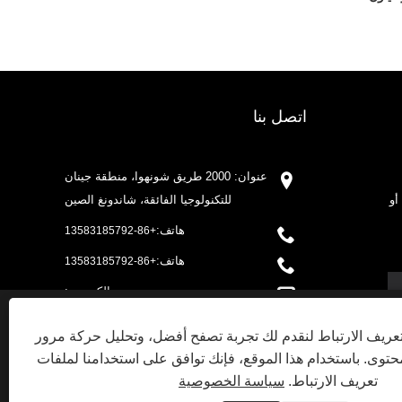
اتصل بنا
عنوان: 2000 طريق شونهوا، منطقة جينان
أو
للتكنولوجيا الفائقة، شاندونغ الصين
هاتف:
+86-13583185792
هاتف:
+86-13583185792
بريد إلكتروني:
sales@huazanchemical.com
ريف الارتباط لنقدم لك تجربة تصفح أفضل، وتحليل حركة مرور
فاكس: +86-531-88905468
توى. باستخدام هذا الموقع، فإنك توافق على استخدامنا لملفات
DECLINE ALL
ACCEPT ALL
تعريف الارتباط.
سياسة الخصوصية