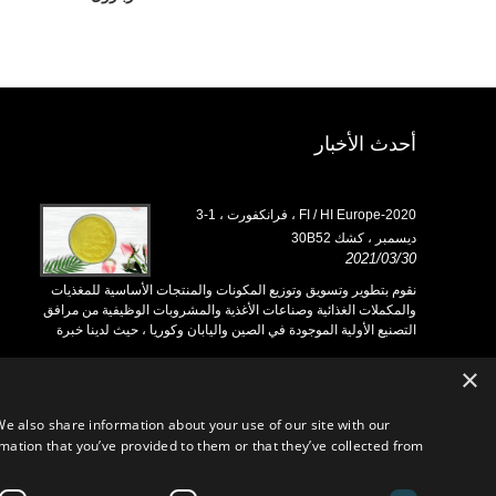
أحدث الأخبار
2020-FI / HI Europe ، فرانكفورت ، 1-3
ديسمبر ، كشك 30B52
h18L33
/03/30
2021/03/30
ية للمغذيات
نقوم بتطوير وتسويق وتوزيع المكونات والمنتجات الأساسية للمغذيات
نقوم بت
فية من مرافق
والمكملات الغذائية وصناعات الأغذية والمشروبات الوظيفية من مرافق
والمكمل
 لدينا خبرة
التصنيع الأولية الموجودة في الصين واليابان وكوريا ، حيث لدينا خبرة
التصنيع 
ريد تفيد
سنوات عديدة ونحن راسخون جدًا. خبرتنا وسمعتنا في التوريد تفيد
سنوات ع
شركائنا في جميع أنحاء العالم.
شركائنا 
×
We also share information about your use of our site with our
mation that you’ve provided to them or that they’ve collected from