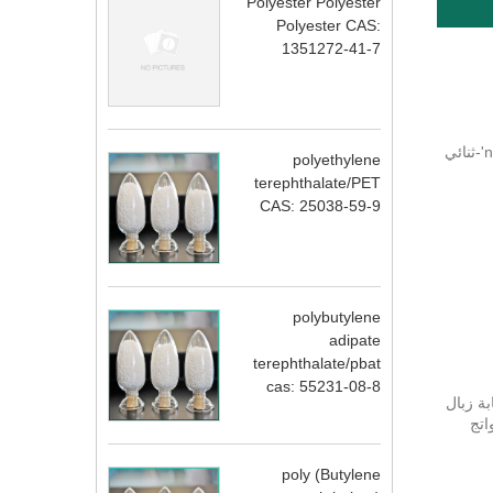
Polyester Polyester
Polyester CAS:
1351272-41-7
مرادفات: N، N'-ثنائي ميثيل اليوريا؛ 1،3-ثنائي ميثيل يوريا؛ N، N'-ثنائي ميثيل اليوريا؛ 1،3-ثنائي ميثيل يوريا؛ n، n'-ثنائي ميثيل هارنستوف ；n، n'-ثنائي
polyethylene
terephthalate/PET
CAS: 25038-59-9
polybutylene
adipate
terephthalate/pbat
cas: 55231-08-8
ثابة زبال
يل يوريا هما نواتج
poly (Butylene