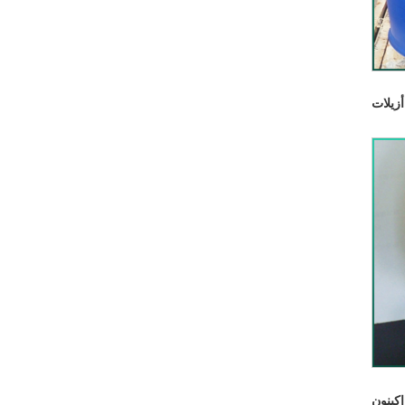
أزيلات
اكينون