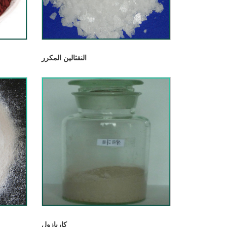
النفثالين المكرر
كاربازول