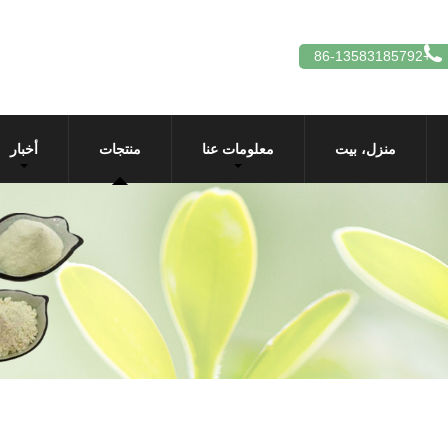
+86-13583185792
منزل، بيت
معلومات عنا
منتجات
أخبار