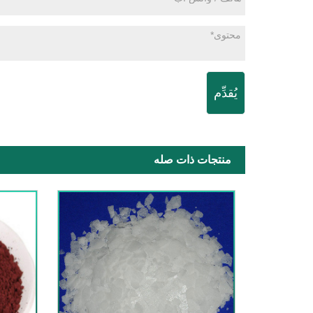
يُقدِّم
منتجات ذات صله