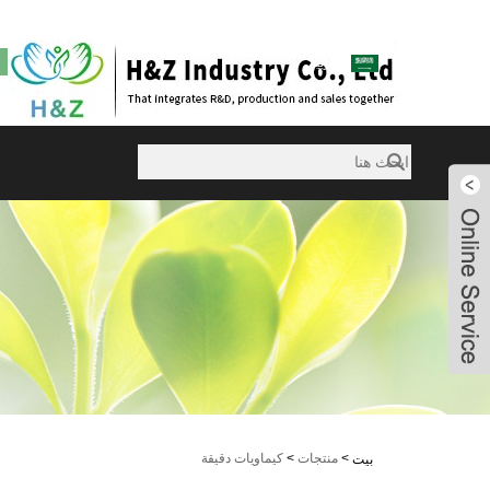
sales@huazanchemical.com
العربية
Violet
Violet
Violet
Violet
>
منتجات
>
كيماويات دقيقة
بيت