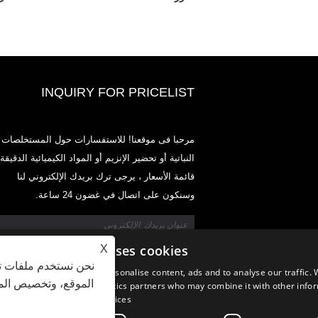
INQUIRY FOR PRICELIST
2020-CPHI Europe، Milan 13-15 أكتوبر ،
مرحبا فى موقعنا! للاستفسارات حول المستخلصات
Boot
النباتية أو تحضير الإنزيم أو المواد الكيميائية الدقيقة 
2021
قائمة الأسعار ، يرجى ترك بريدك الإلكتروني لنا
طوير وتسويق وتوزيع المكونات والمنتجات الأساسية للمغذيات
وسنكون على اتصال في غضون 24 ساعة.
ات الغذائية وصناعات الأغذية والمشروبات الوظيفية من مرافق
الأولية الموجودة في الصين واليابان وكوريا ، حيث لدينا خبرة
ديدة ونحن راسخون جدًا. خبرتنا وسمعتنا في التوريد تفيد
في جميع أنحاء العالم.
This website uses cookies
X
نحن نستخدم ملفات تع
We use cookies to personalise content, ads and to analyse our traffic. 
الموقع، وتخصيص المح
advertising and analytics partners who may combine it with other infor
your use of their services.