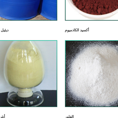
أكسيد الكادميوم
ديثيل 
الفلور
أنثر