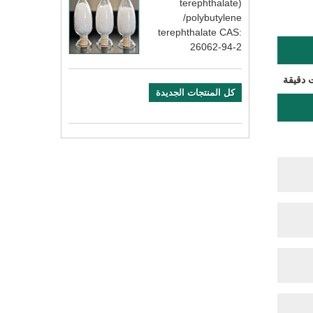
terephthalate)
/polybutylene
terephthalate CAS:
26062-94-2
 دقيقة
كل المنتجات الجديدة