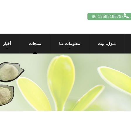
+86-13583185792
منزل، بيت
معلومات عنا
منتجات
أخبار