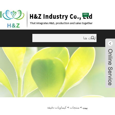
sales@huazanchemical.com
العربية
Violet
Violet
Violet
Violet
>
منتجات
>
كيماويات دقيقة
بيت