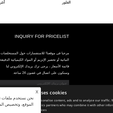
الفلور
أنثر
INQUIRY FOR PRICELIST
2020-CPHI Europe، Milan 13-15 أكتوبر ،
مرحبا فى موقعنا! للاستفسارات حول المستخلصات
Boot
النباتية أو تحضير الإنزيم أو المواد الكيميائية الدقيقة 
2021
قائمة الأسعار ، يرجى ترك بريدك الإلكتروني لنا
طوير وتسويق وتوزيع المكونات والمنتجات الأساسية للمغذيات
وسنكون على اتصال في غضون 24 ساعة.
ات الغذائية وصناعات الأغذية والمشروبات الوظيفية من مرافق
الأولية الموجودة في الصين واليابان وكوريا ، حيث لدينا خبرة
ديدة ونحن راسخون جدًا. خبرتنا وسمعتنا في التوريد تفيد
في جميع أنحاء العالم.
This website uses cookies
X
نحن نستخدم ملفات تع
We use cookies to personalise content, ads and to analyse our traffic. 
الموقع، وتخصيص المح
advertising and analytics partners who may combine it with other infor
your use of their services.