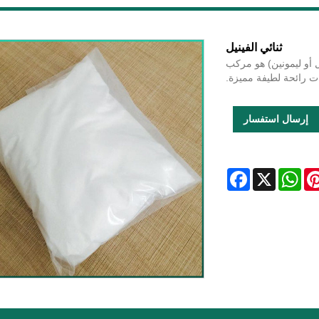
ثنائي الفينيل
أو فينيل بنزين أو 1،1 - ثنائي فينيل أو ليمونين) هو مركب
 رائحة لطيفة مميزة.
إرسال استفسار
Facebook
WhatsApp
X
Pintere
L