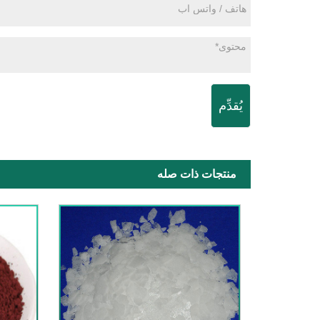
يُقدِّم
منتجات ذات صله