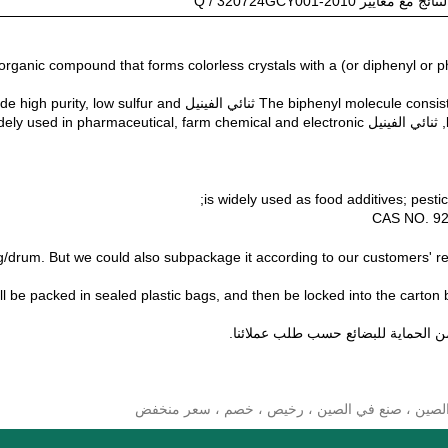
ع معايير Q / 320724GCY001-2010
ثنائي الفينيل (or phenylbenzene or 1,1′-biphenyl or lemonene) is an organic compound that forms colorless crystals with a
The biphenyl molecule consists of two connected phenyl rings. Excellent properties of ثنائي الفينيل y, low sulfur and
low chlorine contents. With the purity as high as 99.99%, ثنائي الفينيل used in pharmaceutical, farm chemical and electronic
 ثنائي الفينيل drum. But we could also subpackage it according to our customers' requirements.Such
ئي الفينيل ll be packed in sealed plastic bags, and then be locked into the carton barrels or sealed in
د من الحماية للبضائع حسب طلب عملائنا.
 ، الصين ، صنع في الصين ، رخيص ، خصم ، سعر منخفض