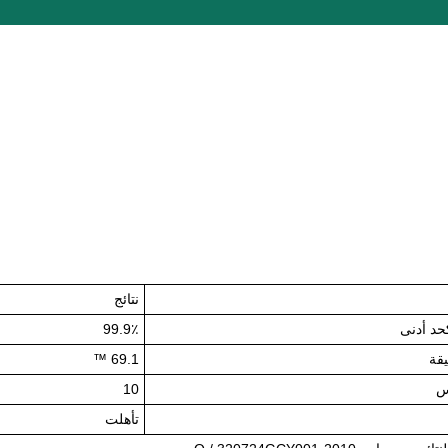
نتائج
99.9٪
69.1 ™
10
تأهلت