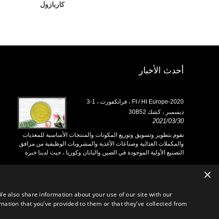
كاربازول
أحدث الأخبار
2020-FI / HI Europe ، فرانكفورت ، 1-3
ديسمبر ، كشك 30B52
h18L33
/03/30
2021/03/30
ية للمغذيات
نقوم بتطوير وتسويق وتوزيع المكونات والمنتجات الأساسية للمغذيات
نقوم بت
فية من مرافق
والمكملات الغذائية وصناعات الأغذية والمشروبات الوظيفية من مرافق
والمكمل
 لدينا خبرة
التصنيع الأولية الموجودة في الصين واليابان وكوريا ، حيث لدينا خبرة
التصنيع 
ريد تفيد
سنوات عديدة ونحن راسخون جدًا. خبرتنا وسمعتنا في التوريد تفيد
سنوات ع
شركائنا في جميع أنحاء العالم.
شركائنا 
×
We also share information about your use of our site with our
mation that you’ve provided to them or that they’ve collected from