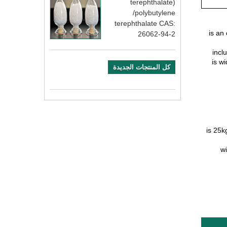
terephthalate)
/polybutylene
terephthalate CAS:
or diphenyl 
26062-94-2
include high purit
is widely 
كل المنتجات الجديدة
is 25kg/
wi