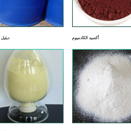
أكسيد الكادميوم
ديثيل 