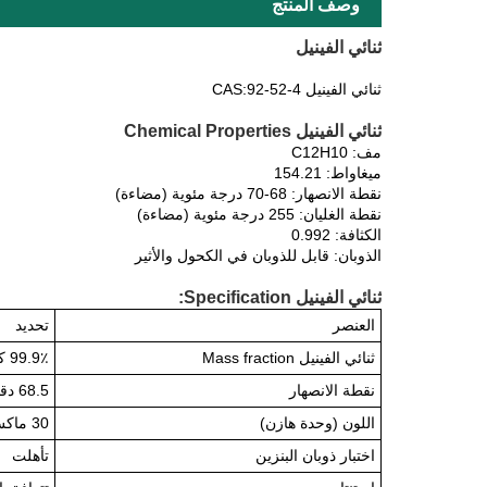
وصف المنتج
ثنائي الفينيل
ثنائي الفينيل CAS:92-52-4
ثنائي الفينيل Chemical Properties
مف: C12H10
ميغاواط: 154.21
نقطة الانصهار: 68-70 درجة مئوية (مضاءة)
نقطة الغليان: 255 درجة مئوية (مضاءة)
الكثافة: 0.992
الذوبان: قابل للذوبان في الكحول والأثير
ثنائي الفينيل Specification:
العنصر
تحديد
ثنائي الفينيل Mass fraction
99.9٪ كحد أدنى
نقطة الانصهار
68.5 دقيقة
اللون (وحدة هازن)
30 ماكس
اختبار ذوبان البنزين
تأهلت