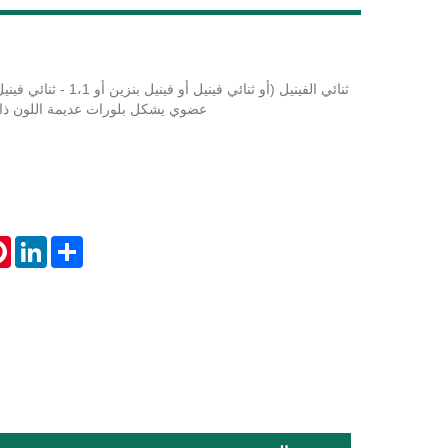
ثنائي الفينيل (أو ثنائي فينيل 
LiveChat
عضوي يشكل بلورات عديمة اللون ذات
st
inkedIn
Share