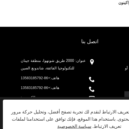
اكينون
اتصل بنا
عنوان: 2000 طريق شونهوا، منطقة جينان
أو
للتكنولوجيا الفائقة، شاندونغ الصين
هاتف:
+86-13583185792
هاتف:
+86-13583185792
بريد إلكتروني:
sales@huazanchemical.com
ريف الارتباط لنقدم لك تجربة تصفح أفضل، وتحليل حركة مرور
فاكس: +86-531-88905468
توى. باستخدام هذا الموقع، فإنك توافق على استخدامنا لملفات
DECLINE ALL
ACCEPT ALL
تعريف الارتباط.
سياسة الخصوصية