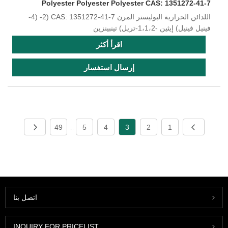
Polyester Polyester Polyester CAS: 1351272-41-7
اللدائن الحرارية البوليستر المرن CAS: 1351272-41-7 (2- (4-
فينيل فينيل) إيثين -1،1،2-تريل) تينبينزين
اقرأ أكثر
إرسال استفسار
49
5
4
3
2
1
...
اتصل بنا
INQUIRY FOR PRICELIST