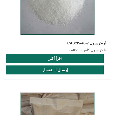
أو-كريسول CAS:95-48-7
يا كريسول كاس:95-48-7
اقرأ أكثر
إرسال استفسار