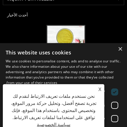
أحدث الأخبار
×
This website uses cookies
2020-FI / HI Europe ، فرانكفورت ، 1-3 ديسمبر ، كشك 30B52
We use cookies to personalise content, ads and to analyse our traffic.
2021/03/30
We also share information about your use of our site with our
نقوم بتطوير وتسويق وتوزيع المكونات والمنتجات الأساسية للمغذيات والمكملات
advertising and analytics partners who may combine it with other
الغذائية وصناعات الأغذية والمشروبات الوظيفية من مرافق التصنيع الأولية
information that you’ve provided to them or that they’ve collected
الموجودة في الصين واليابان وكوريا ، حيث لدينا خبرة سنوات عديدة ونحن
from your use of their services.
راسخون جدًا. خبرتنا وسمعتنا في التوريد تفيد شركائنا في جميع أنحاء العالم.
X
PERFORMANCE
STRICTLY NECESSARY
نحن نستخدم ملفات تعريف الارتباط لنقدم لك
تجربة تصفح أفضل، وتحليل حركة مرور الموقع،
FUNCTIONALITY
TARGETING
وتخصيص المحتوى. باستخدام هذا الموقع، فإنك
الروابط
Sitemap
RSS
XML
Privacy Policy
توافق على استخدامنا لملفات تعريف الارتباط.
UNCLASSIFIED
سياسة الخصوصية