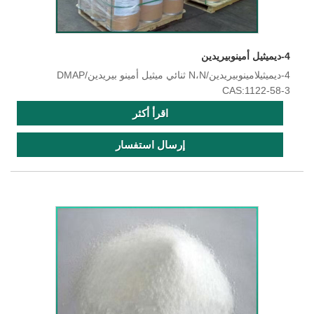
4-ديميثيل أمينوبيريدين
4-ديميثيلامينوبيريدين/N،N ثنائي ميثيل أمينو بيريدين/DMAP
CAS:1122-58-3
اقرأ أكثر
إرسال استفسار