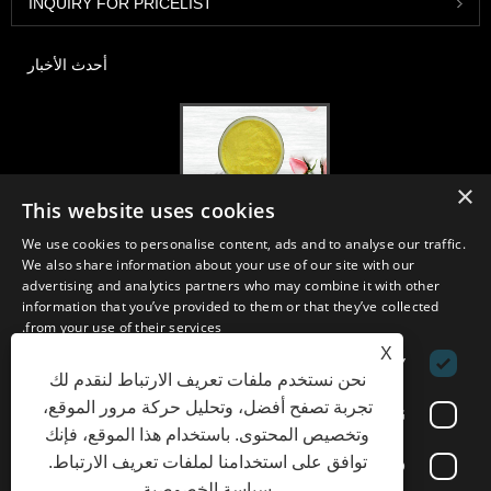
INQUIRY FOR PRICELIST
أحدث الأخبار
×
This website uses cookies
2020-FI / HI Europe ، فرانكفورت ، 1-3 ديسمبر ، كشك 30B52
We use cookies to personalise content, ads and to analyse our traffic.
2021/03/30
We also share information about your use of our site with our
نقوم بتطوير وتسويق وتوزيع المكونات والمنتجات الأساسية للمغذيات والمكملات
advertising and analytics partners who may combine it with other
الغذائية وصناعات الأغذية والمشروبات الوظيفية من مرافق التصنيع الأولية
information that you’ve provided to them or that they’ve collected
الموجودة في الصين واليابان وكوريا ، حيث لدينا خبرة سنوات عديدة ونحن
from your use of their services.
راسخون جدًا. خبرتنا وسمعتنا في التوريد تفيد شركائنا في جميع أنحاء العالم.
X
PERFORMANCE
STRICTLY NECESSARY
نحن نستخدم ملفات تعريف الارتباط لنقدم لك
تجربة تصفح أفضل، وتحليل حركة مرور الموقع،
FUNCTIONALITY
TARGETING
وتخصيص المحتوى. باستخدام هذا الموقع، فإنك
الروابط
Sitemap
RSS
XML
Privacy Policy
توافق على استخدامنا لملفات تعريف الارتباط.
UNCLASSIFIED
سياسة الخصوصية