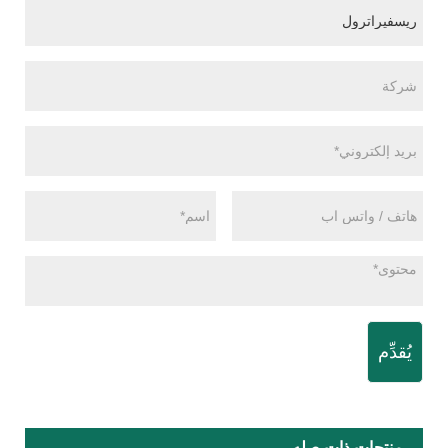
يُقدِّم
منتجات ذات صله