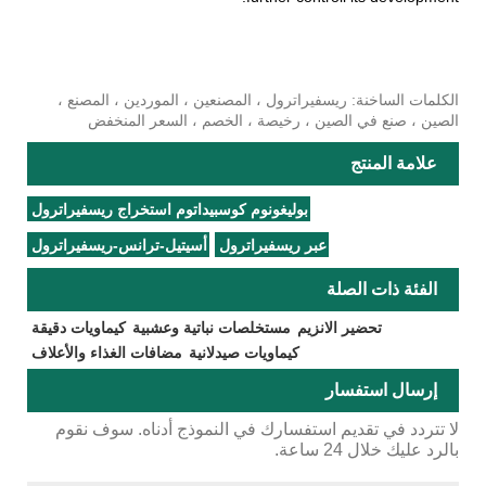
الكلمات الساخنة: ريسفيراترول ، المصنعين ، الموردين ، المصنع ،
الصين ، صنع في الصين ، رخيصة ، الخصم ، السعر المنخفض
علامة المنتج
بوليغونوم كوسبيداتوم استخراج ريسفيراترول
عبر ريسفيراترول
أسيتيل-ترانس-ريسفيراترول
الفئة ذات الصلة
تحضير الانزيم
مستخلصات نباتية وعشبية
كيماويات دقيقة
كيماويات صيدلانية
مضافات الغذاء والأعلاف
إرسال استفسار
لا تتردد في تقديم استفسارك في النموذج أدناه. سوف نقوم
بالرد عليك خلال 24 ساعة.