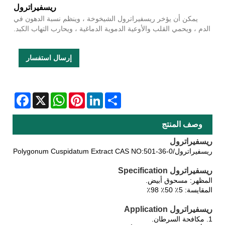
ريسفيراترول
يمكن أن يؤخر ريسفيراترول الشيخوخة ، وينظم نسبة الدهون في
الدم ، ويحمي القلب والأوعية الدموية الدماغية ، ويحارب التهاب الكبد.
إرسال استفسار
Facebook
WhatsApp
X
Pinterest
LinkedIn
Share
وصف المنتج
ريسفيراترول
ريسفيراترول/Polygonum Cuspidatum Extract CAS NO:501-36-0
ريسفيراترول Specification
المظهر: مسحوق أبيض.
المقايسة: 5٪ 50٪ 98٪
ريسفيراترول Application
1. مكافحة السرطان.