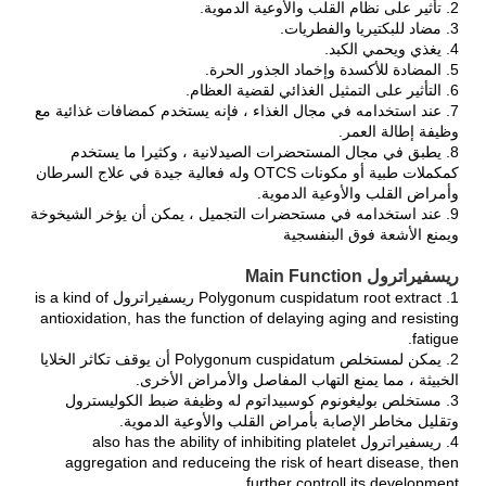
2. تأثير على نظام القلب والأوعية الدموية.
3. مضاد للبكتيريا والفطريات.
4. يغذي ويحمي الكبد.
5. المضادة للأكسدة وإخماد الجذور الحرة.
6. التأثير على التمثيل الغذائي لقضية العظام.
7. عند استخدامه في مجال الغذاء ، فإنه يستخدم كمضافات غذائية مع
وظيفة إطالة العمر.
8. يطبق في مجال المستحضرات الصيدلانية ، وكثيرا ما يستخدم
كمكملات طبية أو مكونات OTCS وله فعالية جيدة في علاج السرطان
وأمراض القلب والأوعية الدموية.
9. عند استخدامه في مستحضرات التجميل ، يمكن أن يؤخر الشيخوخة
ويمنع الأشعة فوق البنفسجية
ريسفيراترول Main Function
1. Polygonum cuspidatum root extract ريسفيراترول is a kind of
antioxidation, has the function of delaying aging and resisting
fatigue.
2. يمكن لمستخلص Polygonum cuspidatum أن يوقف تكاثر الخلايا
الخبيثة ، مما يمنع التهاب المفاصل والأمراض الأخرى.
3. مستخلص بوليغونوم كوسبيداتوم له وظيفة ضبط الكوليسترول
وتقليل مخاطر الإصابة بأمراض القلب والأوعية الدموية.
4. ريسفيراترول also has the ability of inhibiting platelet
aggregation and reduceing the risk of heart disease, then
further controll its development.