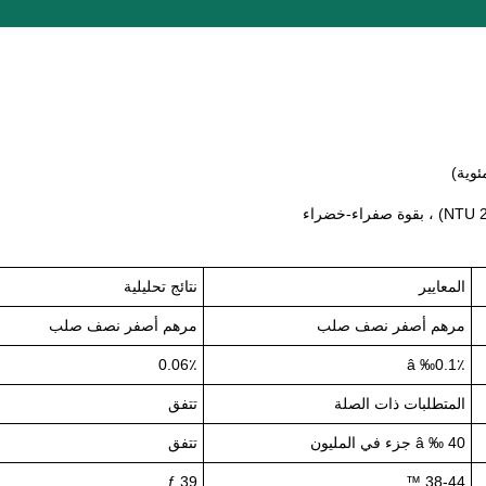
المعايير
نتائج تحليلية
مرهم أصفر نصف صلب
مرهم أصفر نصف صلب
0.06٪
â ‰0.1٪
المتطلبات ذات الصلة
تتفق
â ‰ 40 جزء في المليون
تتفق
39 ƒ
38-44 ™