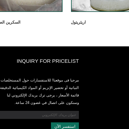
اريثريتول
السكرين الص
INQUIRY FOR PRICELIST
2020-CPHI Europe، Milan 13-15 أكتوبر ،
مرحبا فى موقعنا! للاستفسارات حول المستخلصات
Boot
النباتية أو تحضير الإنزيم أو المواد الكيميائية الدقيقة 
2021
قائمة الأسعار ، يرجى ترك بريدك الإلكتروني لنا
طوير وتسويق وتوزيع المكونات والمنتجات الأساسية للمغذيات
وسنكون على اتصال في غضون 24 ساعة.
ات الغذائية وصناعات الأغذية والمشروبات الوظيفية من مرافق
الأولية الموجودة في الصين واليابان وكوريا ، حيث لدينا خبرة
ديدة ونحن راسخون جدًا. خبرتنا وسمعتنا في التوريد تفيد
في جميع أنحاء العالم.