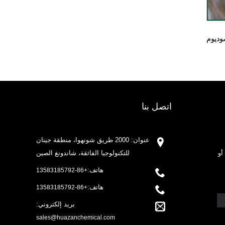
وديوم
اتصل بنا
عنوان: 2000 طريق شونهوا، منطقة جينان
أو
للتكنولوجيا الفائقة، شاندونغ الصين
هاتف:
+86-13583185792
هاتف:
+86-13583185792
بريد إلكتروني:
sales@huazanchemical.com