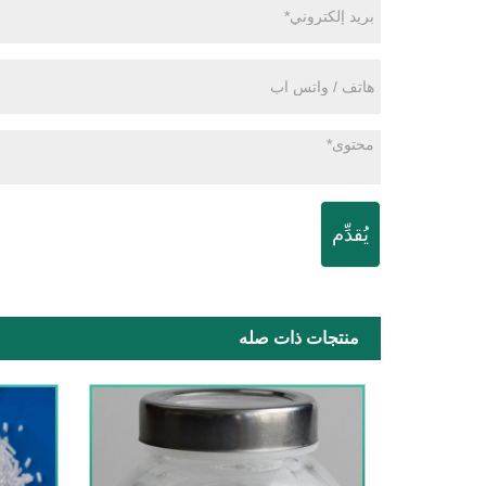
يُقدِّم
منتجات ذات صله