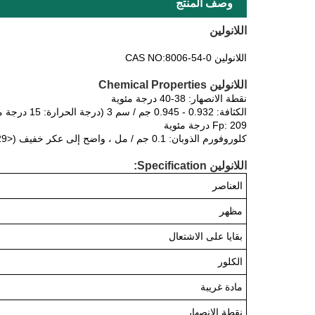
وصف المنتج
اللانولين
اللانولين CAS NO:8006-54-0
اللانولين Chemical Properties
نقطة الانصهار: 38-40 درجة مئوية
الكثافة: 0.932 - 0.945 جم / سم 3 (درجة الحرارة: 15 درجة مئوية)
Fp: 209 درجة مئوية
كلوروفورم الذوبان: 0.1 جم / مل ، واضح إلى عكر خفيف (<29 NTU) ، بقوة صفراء-خضراء
اللانولين Specification:
العناصر
مظهر
بقايا على الاشتعال
الكلور
مادة غريبة
نقطة الانصهار