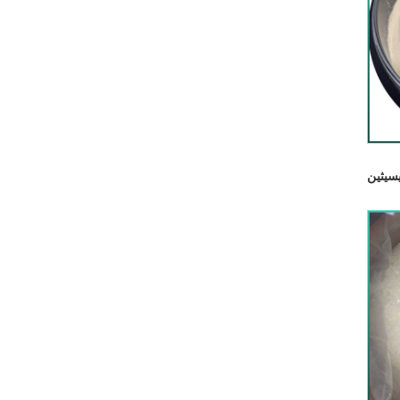
يسيثين