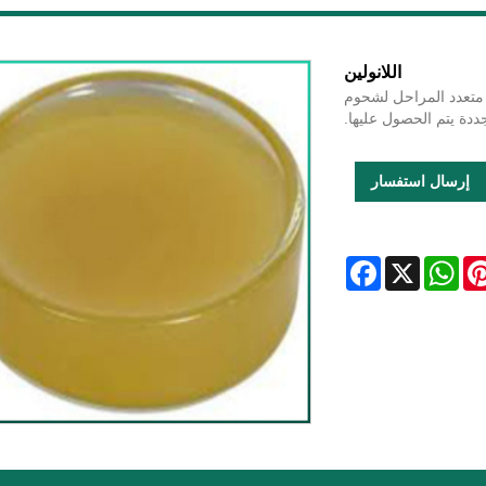
اللانولين
Lanoline USP35 /  من تكرير متعدد المراحل لشحوم
دة يتم الحصول عليها.
إرسال استفسار
Facebook
WhatsApp
X
Pintere
L