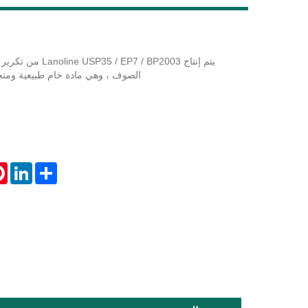
يتم إنتاج EP7 / BP2003
LiveChat
الصوف ، وهي مادة خام طبيعية ومتجد
st
inkedIn
Share