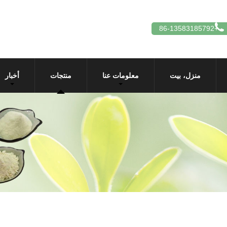
+86-13583185792
منزل، بيت
معلومات عنا
منتجات
أخبار