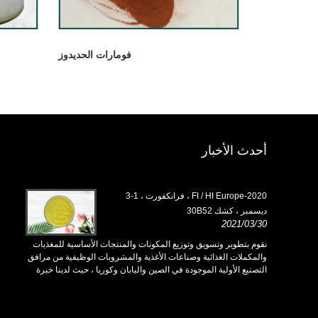
فومارات الحديدوز
أحدث الأخبار
2020-FI / HI Europe ، فرانكفورت ، 1-3
ديسمبر ، كشك 30B52
h18L33
/03/30
2021/03/30
ية للمغذيات
نقوم بتطوير وتسويق وتوزيع المكونات والمنتجات الأساسية للمغذيات
نقوم بت
فية من مرافق
والمكملات الغذائية وصناعات الأغذية والمشروبات الوظيفية من مرافق
والمكمل
 لدينا خبرة
التصنيع الأولية الموجودة في الصين واليابان وكوريا ، حيث لدينا خبرة
التصنيع 
ريد تفيد
سنوات عديدة ونحن راسخون جدًا. خبرتنا وسمعتنا في التوريد تفيد
سنوات ع
شركائنا في جميع أنحاء العالم.
شركائنا 