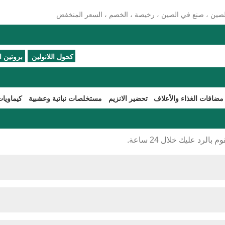
، الصين ، صنع في الصين ، رخيصة ، الخصم ، السعر المنخفض
كحول اللانولين
بروتين ال
مضافات الغذاء والأعلاف
تحضير الانزيم
مستخلصات نباتية وعشبية
كيماويات
رد عليك خلال 24 ساعة.