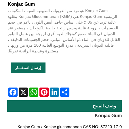
Konjac Gum
Konjac Gum هو نوع من الغرويات الطبيعية النقية ، المكونات
الرئيسية Konjac Gum هي Konjac Glucommanan (KGM) بنقاوة
عالية تزيد عن 85 ٪ على أساس جاف. أبيض اللون ، ناعم في حجم
الجسيمات ، لزوجة عالية وبدون رائحة خاصة للكونجاك ، مستقر عند
الذوبان في الماء. صمغ كونجاك لديه أقوى لزوجة بين عامل التبلور
القابل للذوبان في الماء ذو ​​الأساس النباتي. حجم الجسيمات الدقيقة ،
قابلية الذوبان السريعة ، قدرة التوسع العالية 100 مرة من وزنها ،
مستقرة وعديمة الرائحة تقريبًا.
إرسال استفسار
Facebook
WhatsApp
X
Pinterest
LinkedIn
Share
وصف المنتج
Konjac Gum
Konjac Gum / Konjac glucomannan CAS NO: 37220-17-0