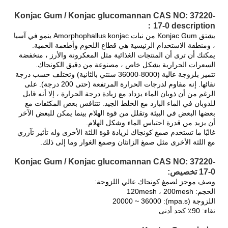
Konjac Gum / Konjac glucomannan CAS NO: 37220-
17-0 description：
يشتق Konjac Gum من نبات Amorphophallus konjac ينمو في آسيا
، ومنطقة الاستخدام الرئيسية هي قطاع اللحوم وأطعمة الحمية.
يمكنك أن ترى أن المنتجات الغذائية مثل المعكرونة والأرز ، منخفضة
السعرات الحرارية بشكل خاص ، مصنوعة من دقيق الكونجاك.
تتميز بلزوجة عالية (8000-36000 سنتي بالثانية) وتختلف حسب درجة
نقائها. إنه مقاوم لدرجات الحرارة المرتفعة (حتى 200 درجة). على
الرغم من أن ذوبان الماء يزداد مع زيادة درجة الحرارة ، إلا أنه قابل
للذوبان في الماء البارد مع الخلط الجيد. تتنافس بعض المكثفات مع
بعضها البعض في البيئة وتقلل من قوة الهلام بينما يمكن للبعض الآخر
أن يزيد من قدرة احتباس الماء وشكل الهلام.
غالبًا ما تستخدم صمغ كونجاك لزيادة قوة اللثة الأخرى وله تأثير تآزري
مع اللثة الأخرى مثل صمغ الزانثان وصمغ الغوار وما إلى ذلك.
Konjac Gum / Konjac glucomannan CAS NO: 37220-
17-0 تخصيص:
وصف موجز لصمغ كونجاك عالي اللزوجة:
الحجم: 120mesh ، 200mesh
اللزوجة (mpa.s): 20000 ~ 36000
نقاء: 90٪ كحد أدنى