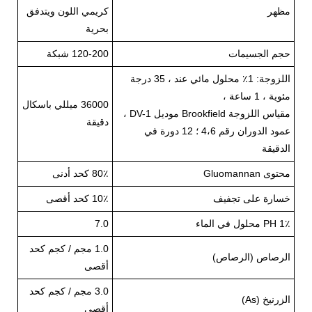
مظهر
كريمي اللون ويتدفق
بحرية
حجم الجسيمات
120-200 شبكة
اللزوجة: 1٪ محلول مائي عند ، 35 درجة
مئوية ، 1 ساعة ،
36000 ميللي باسكال
مقياس اللزوجة Brookfield موديل DV-1 ،
دقيقة
عمود الدوران رقم 4،6 ؛ 12 دورة في
الدقيقة
محتوى Gluomannan
80٪ كحد أدنى
خسارة على تجفيف
10٪ كحد أقصى
PH 1٪ محلول في الماء
7.0
1.0 مجم / كجم كحد
الرصاص (الرصاص)
أقصى
3.0 مجم / كجم كحد
الزرنيخ (As)
أقصى