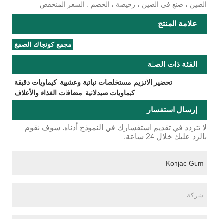
الصين ، صنع في الصين ، رخيصة ، الخصم ، السعر المنخفض
علامة المنتج
مجمع كونجاك الصمغ
الفئة ذات الصلة
تحضير الانزيم
مستخلصات نباتية وعشبية
كيماويات دقيقة
كيماويات صيدلانية
مضافات الغذاء والأعلاف
إرسال استفسار
لا تتردد في تقديم استفسارك في النموذج أدناه. سوف نقوم
بالرد عليك خلال 24 ساعة.