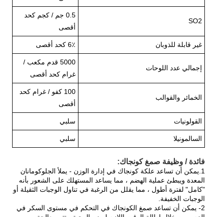
0.5 جم / كجم كحد
SO2
أقصى
غير قابلة للذوبان
6٪ كحد أقصى
5000 قدم مكعب /
إجمالي عدد اللوحات
غرام كحد أقصى
100 كفو / غرام كحد
الخمائر والقوالب
أقصى
القولونيات
سلبي
السالمونيلا
سلبي
فائدة / وظيفة صمغ كونجاك:
1.يمكن أن تساعد علكة كونجاك في إدارة الوزن - يملأ الجلوكومانان
المعدة ويبطئ عملية الهضم ، مما يساعد المستهلك على الشعور بأنه
"كامل" لفترة أطول ، مما يقلل من الرغبة في تناول الوجبات الثقيلة أو
الوجبات الخفيفة.
2- يمكن أن تساعد صمغ الكونجاك في التحكم في مستوى السكر في
الدم - من خلال إطالة الوقت اللازم لهضم الوجبة ، تتم معالجة