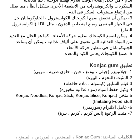
السكريات والكربوهيدرات من الأطعمة الأخرى بشكل أبطأ ، مما يقلل
من ارتفاع مستويات السكر في الدم.
3- يمكن أن تخفض صمغ الكونجاك الكوليسترول - الجلوكومانان جل
في الجهاز الهضمي ويمنع امتصاص الدهون ، مثل LDL (الكوليسترول
الضار).
4- يمكن لصمغ الكونجاك تنظيم حركة الأمعاء - كما هو الحال مع العديد
من المواد الغذائية التي تحتوي على ألياف غذائية ، يمكن أن يساعد
الجلوكومانان في تنظيم حركة الأمعاء.
5- صمغ الكونجاك يحمي الكبد والمعدة.
تطبيق Konjac gum
1- جيلاتينيزر (جيلي ، بودنغ ، جبن ، حلوى طرية ، مربى)
2-المثبت (اللحوم ، البيرة)
3.فيلم السابق (كبسولة ، مادة حافظة)
4.وكيل حفظ المياه (مواد غذائية مخبوزة)
5.مثخن (Konjac Noodles, Konjac Stick, Konjac Slice, Konjac
Imitating Food stuff)
6- عامل الالتزام (سوريمي)
7- مثبت الرغوة (آيس كريم ، كريم ، بيرة)
الكلمات الساخنة: Konjac Gum ، المصنعين ، الموردين ، المصنع ،