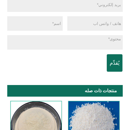
يُقدِّم
منتجات ذات صله