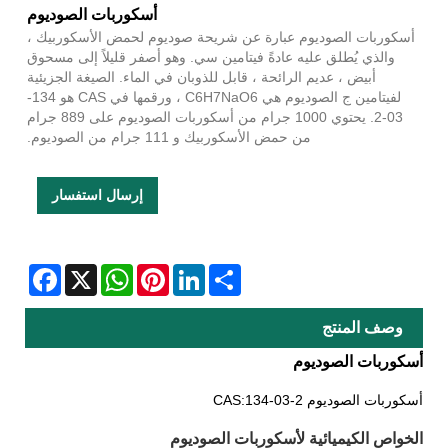
أسكوربات الصوديوم
أسكوربات الصوديوم عبارة عن شريحة صوديوم لحمض الأسكوربيك ،
والذي يُطلق عليه عادةً فيتامين سي. وهو أصفر قليلاً إلى مسحوق
أبيض ، عديم الرائحة ، قابل للذوبان في الماء. الصيغة الجزيئية
لفيتامين ج الصوديوم هي C6H7NaO6 ، ورقمها في CAS هو 134-
03-2. يحتوي 1000 جرام من أسكوربات الصوديوم على 889 جرام
من حمض الأسكوربيك و 111 جرام من الصوديوم.
إرسال استفسار
Facebook
WhatsApp
X
Pinterest
LinkedIn
Share
وصف المنتج
أسكوربات الصوديوم
أسكوربات الصوديوم CAS:134-03-2
الخواص الكيميائية لأسكوربات الصوديوم