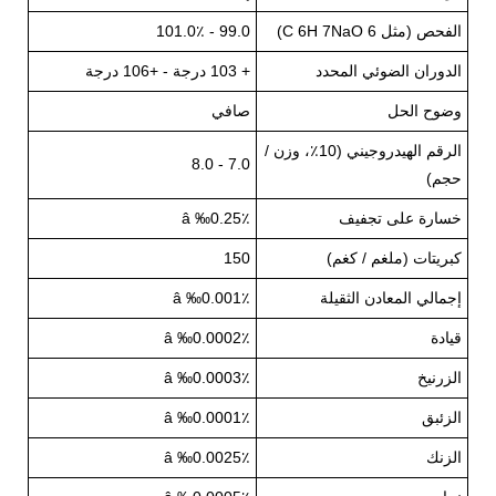
الفحص (مثل C 6H 7NaO 6)
99.0 - 101.0٪
الدوران الضوئي المحدد
+ 103 درجة - +106 درجة
وضوح الحل
صافي
الرقم الهيدروجيني (10٪، وزن /
7.0 - 8.0
حجم)
خسارة على تجفيف
â ‰0.25٪
كبريتات (ملغم / كغم)
150
إجمالي المعادن الثقيلة
â ‰0.001٪
قيادة
â ‰0.0002٪
الزرنيخ
â ‰0.0003٪
الزئبق
â ‰0.0001٪
الزنك
â ‰0.0025٪