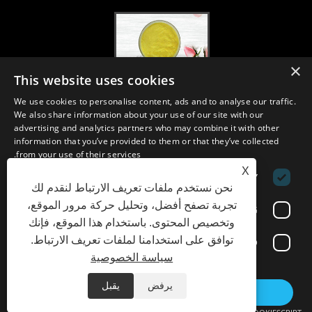
×
This website uses cookies
2020-FI / HI Europe ، فرانكفورت ، 1-3 ديسمبر ، كشك 30B52
We use cookies to personalise content, ads and to analyse our traffic.
2021/03/30
We also share information about your use of our site with our
نقوم بتطوير وتسويق وتوزيع المكونات والمنتجات الأساسية للمغذيات والمكملات
advertising and analytics partners who may combine it with other
الغذائية وصناعات الأغذية والمشروبات الوظيفية من مرافق التصنيع الأولية
information that you’ve provided to them or that they’ve collected
الموجودة في الصين واليابان وكوريا ، حيث لدينا خبرة سنوات عديدة ونحن
from your use of their services.
راسخون جدًا. خبرتنا وسمعتنا في التوريد تفيد شركائنا في جميع أنحاء العالم.
X
PERFORMANCE
STRICTLY NECESSARY
نحن نستخدم ملفات تعريف الارتباط لنقدم لك
تجربة تصفح أفضل، وتحليل حركة مرور الموقع،
FUNCTIONALITY
TARGETING
وتخصيص المحتوى. باستخدام هذا الموقع، فإنك
الروابط
Sitemap
RSS
XML
Privacy Policy
توافق على استخدامنا لملفات تعريف الارتباط.
UNCLASSIFIED
سياسة الخصوصية
SHOW DETAILS
Copyright © 2021 H&Z Industry Co., Ltd. - Plant Extracts, Enzyme Preparation, Fine
يرفض
يقبل
DECLINE ALL
ACCEPT ALL
Chemicals - All Rights Reserved.