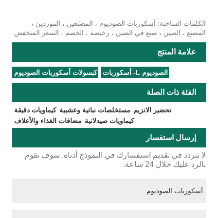
الكلمات الساخنة: أسكوربات الصوديوم ، المصنعين ، الموردين ،
المصنع ، الصين ، صنع في الصين ، رخيصة ، الخصم ، السعر المنخفض
علامة المنتج
الصوديوم L- أسكوربات
كبسولات أسكوربات الصوديوم
الفئة ذات الصلة
تحضير الانزيم
مستخلصات نباتية وعشبية
كيماويات دقيقة
كيماويات صيدلانية
مضافات الغذاء والأعلاف
إرسال استفسار
لا تتردد في تقديم استفسارك في النموذج أدناه. سوف نقوم
بالرد عليك خلال 24 ساعة.