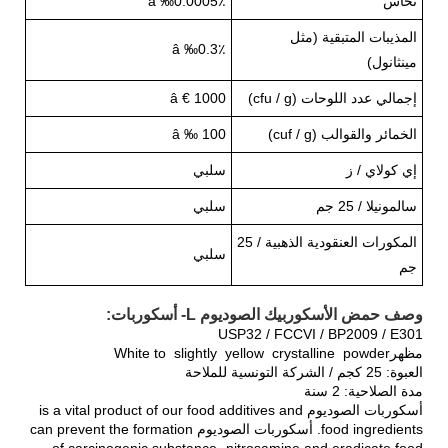
نحاس
â ‰0.0005٪
المذيبات المتبقية (مثل
â ‰0.3٪
مينثانول)
إجمالي عدد اللوحات (cfu / g)
â € 1000
الخمائر والقوالب (cuf / g)
â ‰ 100
إي كولاي / ز
سلبي
سالمونيلا / 25 جم
سلبي
المكورات العنقودية الذهبية / 25
سلبي
جم
وصف حمض الأسكوربيك الصوديوم L- أسكوربات:
USP32 / FCCVI / BP2009 / E301
مظهرWhite to slightly yellow crystalline powder
العبوة: 25 كجم / الشركة التونسية للملاحة
مدة الصلاحية: 2 سنة
أسكوربات الصوديوم is a vital product of our food additives and
food ingredients. أسكوربات الصوديوم can prevent the formation
of carcinogenic substance -nitrosamine and eradicate food