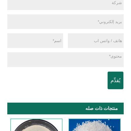
يُقدِّم
منتجات ذات صله