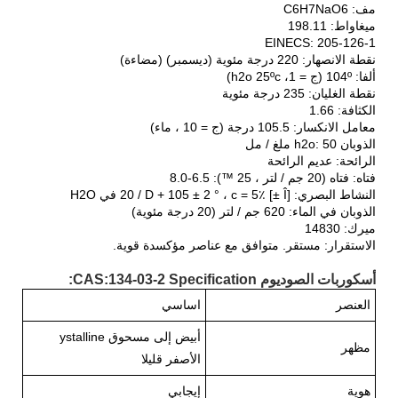
مف: C6H7NaO6
ميغاواط: 198.11
EINECS: 205-126-1
نقطة الانصهار: 220 درجة مئوية (ديسمبر) (مضاءة)
ألفا: 104º (ج = 1، h2o 25ºc)
نقطة الغليان: 235 درجة مئوية
الكثافة: 1.66
معامل الانكسار: 105.5 درجة (ج = 10 ، ماء)
الذوبان h2o: 50 ملغ / مل
الرائحة: عديم الرائحة
فتاه: فتاه (20 جم / لتر ، 25 ™): 6.5-8.0
النشاط البصري: [Î ±] 20 / D + 105 ± 2 ° ، c = 5٪ في H2O
الذوبان في الماء: 620 جم / لتر (20 درجة مئوية)
ميرك: 14830
الاستقرار: مستقر. متوافق مع عناصر مؤكسدة قوية.
أسكوربات الصوديوم CAS:134-03-2 Specification:
العنصر
اساسي
أبيض إلى مسحوق ystalline
مظهر
الأصفر قليلا
هوية
إيجابي