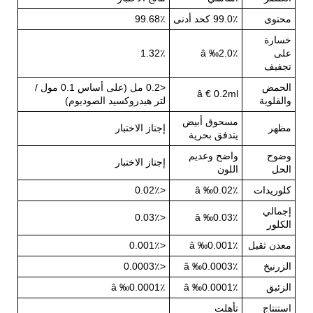
محتوى
99.0٪ كحد أدنى
99.68٪
خسارة
على
â ‰2.0٪
1.32٪
تجفيف
الحمض
<0.2 مل (على أساس 0.1 مول /
â € 0.2ml
والقلوية
لتر هيدروكسيد الصوديوم)
مسحوق أبيض
مظهر
إجتاز الاختبار
يتدفق بحرية
وضوح
واضح وعديم
إجتاز الاختبار
الحل
اللون
كلوريدات
â ‰0.02٪
<0.02٪
إجمالي
<0.03٪
â ‰0.03٪
الكلور
معدن ثقيل
â ‰0.001٪
<0.001٪
الزرنيخ
â ‰0.0003٪
<0.0003٪
الزئبق
â ‰0.0001٪
â ‰0.0001٪
استنتاج
تأهلت