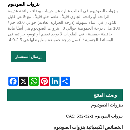
بنزوات الصوديوم
بنزوات الصوديوم في الغالب عبارة عن حبيبات بيضاء ، رائحة عديمة
الرائحة أو رائحة الجاوي قليلاً ، طعم حلو قليلاً ، مع قابض قابل
للذوبان في الماء بسهولة (درجة الحرارة العادية) حوالي 53.0 جم /
100 مل ، درجة الحموضة حوالي 8 ؛ بنزوات الصوديوم هي أيضًا مادة
حافظة حمضية ، في القلويات لا يوجد تعقيم أو توسع جراثيم في
الوسائط الجنسية ؛ أفضل درجة حموضة مطهرة لها هي 2.5-4.0.
إرسال استفسار
Facebook
WhatsApp
X
Pinterest
LinkedIn
Share
وصف المنتج
بنزوات الصوديوم
بنزوات الصوديوم CAS: 532-32-1
الخصائص الكيميائية بنزوات الصوديوم