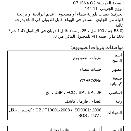
الصيغة الجزيئية: C7H5Na O2
الوزن الجزيئي: 144.11
الحرف: حبيبات بلورية بيضاء أو مسحوق ؛ عديم الرائحة أو برائحة
قليلة من الجاوي. مستقر في الهواء. قابل للذوبان في الماء بدرجة
عالية
(53.0 جم / 100 مل ، 25 بوصة). قابل للذوبان في الإيثانول (1.4 جم /
100 مل). قيمة PH للمحلول المائي هي 8.
مواصفات بنزوات الصوديوم:
اسم
بنزوات الصوديوم
المنتج
مظهر
حبيبات بيضاء
صيغة
C7H5O2Na
كيميائية
اساسي
USP ، FCC ، BP ، EP ، JP ، إلخ.
رتبة
الغذاء ، فارما ، كاشف
GB / T19001-2008 / ISO9001: 2008 ؛ كوشير ، حلال
الشهادات
، SGS ، TUV
العنصر
اساسي
نتائج الاختبار